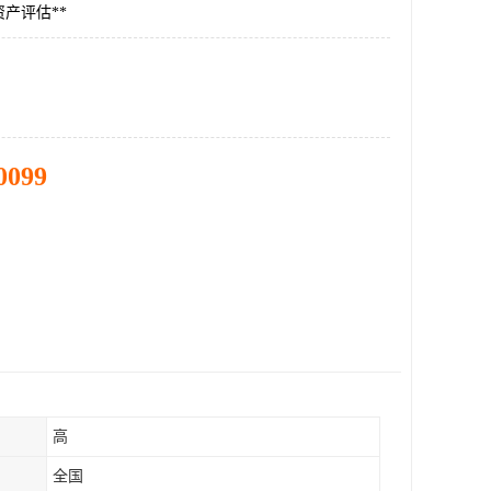
产评估**
0099
高
全国