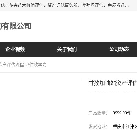
峡岭（重庆）第三方评估咨询有限公司主营：房屋拆迁征收评估、花卉苗木价值评估、资产评估事务所、养殖场评估、房屋拆迁服务公司等，形成了综合一体化的资产评估、财务审计和资产优化处置服务，是在全国同行业中资质全、业务服务范围广、具有影响力的综合服务机构。
询有限公司
企业视频
关于我们
公司动态
资产评估流程 评估效率高
甘孜加油站资产评估
3000.00
价格：￥
产品数量：
9999.00件
发货地址：
重庆市江津