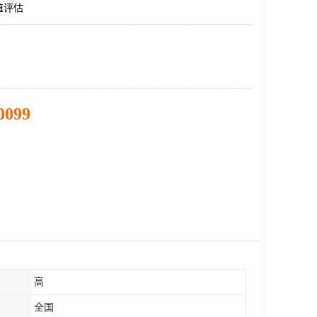
值评估
0099
高
全国