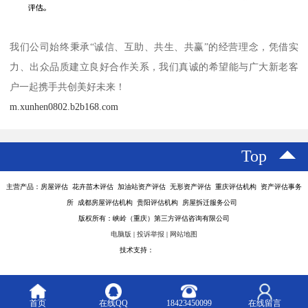
我们公司始终秉承“诚信、互助、共生、共赢”的经营理念，凭借实
力、出众品质建立良好合作关系，我们真诚的希望能与广大新老客
户一起携手共创美好未来！
m.xunhen0802.b2b168.com
Top
主营产品：房屋评估 花卉苗木评估 加油站资产评估 无形资产评估 重庆评估机构 资产评估事务
所 成都房屋评估机构 贵阳评估机构 房屋拆迁服务公司
版权所有：峡岭（重庆）第三方评估咨询有限公司
电脑版
|
投诉举报
|
网站地图
技术支持：
八方资源网
首页
在线QQ
18423450099
在线留言