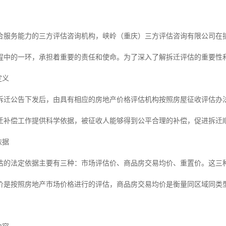
合服务能力的三方评估咨询机构，峡岭（重庆）三方评估咨询有限公司在
程中的一环，承担着重要的责任和使命。为了深入了解拆迁评估的重要性
定义
拆迁公告下发后，由具有相应的房地产价格评估机构按照房屋征收评估办
迁补偿工作提供科学依据，被征收人能够得到公平合理的补偿，促进拆迁
依据
估的法定依据主要有三种：市场评估价、商品房交易均价、重置价。这三
价是按照房地产市场价格进行的评估，商品房交易均价是衡量同区域同类
。